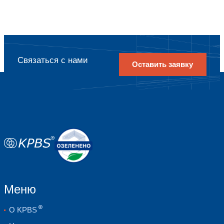
с применимым законодательством.
4.2. Информация не передается третьим 
за исключением следующих случаев:
4.2.1. Пользователь выразил согласие на
4.2.2. Передача аффилированному лицу
предоставления услуг, товаров, работ К
4.2.3. Передача предусмотрена примени
4.3. Трансграничная передача персональ
территорию иностранного государства К
осуществляется.
4.4. КПБС осуществляет сбор, запись, с
накопление, хранение, уточнение (обновл
извлечение, использование, передачу (р
предоставление, доступ), обезличивание
удаление, уничтожение персональных да
Российской Федерации с использованием
находящихся на территории Российской 