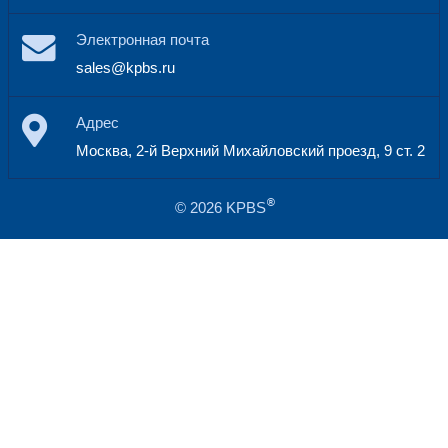
6. Меры по защите
Информации
6.1. КПБС принимает все необходимые и
правовые, организационные и техническ
персональных данных Пользователей и т
неправомерного или случайного доступа к
изменения, блокирования, распространени
неправомерных действий с ними. К таким
частности, внутренняя проверка процесс
и обработки персональных данных и мер 
включая соответствующее шифрование и
обеспечению физической безопасности 
данных для предотвращения неавторизир