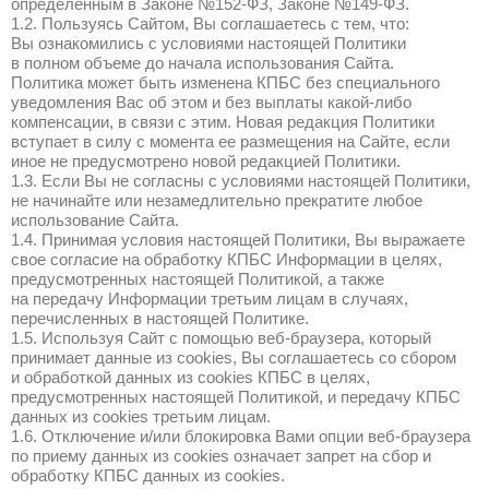
персональные данные Пользователей.
Персональные данные
— любая инфор
относящаяся к прямо или косвенно опре
(конкретному) или определяемому Польз
персональных данных).
Пользователь
— дееспособное физичес
намеревающееся использовать или испо
в своем интересе.
Cookies
— данные из файлов «cookie».
Политика
— настоящая Политика конфи
В Политике могут быть использованы те
и определения, не указанные в настоящем
случае толкование такого термина произ
в соответствии с текстом Политики. В сл
однозначного толкования термина или оп
Политики, следует руководствоваться ег
определенным в Законе №152-ФЗ, Закон