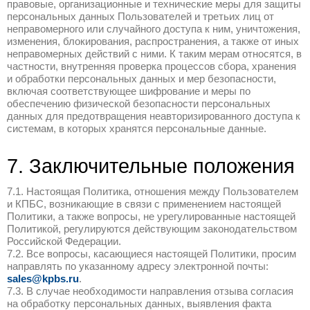
заявок/запросов на оказание услуг / вып
целью приобретения услуг/работ и товар
такой функционал доступен на Сайте;
3.2.7. коммуникации с Пользователем в 
партнерских отношений, ведения перегов
по согласованию условий договоров с По
3.2.8. совершения действий по поиску и 
Пользователей, с целью предоставления 
работ КПБС.
3.3. Вы соглашаетесь получать от КПБС:
3.3.1. на указанный вами в форме обратн
электронный адрес — получать информа
рекламные сообщения о новостях КПБС, 
мероприятий и материалы с таких меропр
вышедших статьях (нерекламные интервь
Пользователь вправе отказаться от полу
информации, направив КПБС письмо на 