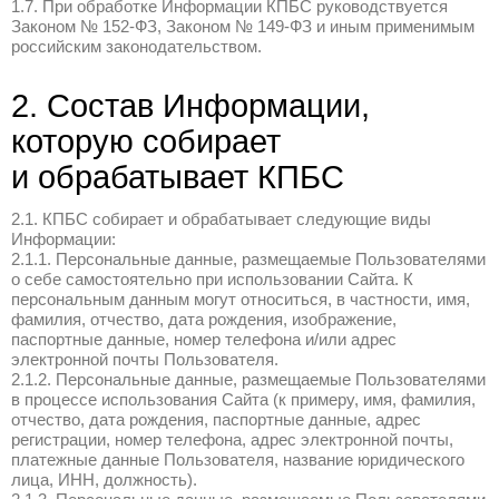
1.2. Пользуясь Сайтом, Вы соглашаетесь 
Вы ознакомились с условиями настояще
в полном объеме до начала использовани
Политика может быть изменена КПБС бе
уведомления Вас об этом и без выплаты
компенсации, в связи с этим. Новая ред
вступает в силу с момента ее размещени
иное не предусмотрено новой редакцией 
1.3. Если Вы не согласны с условиями н
не начинайте или незамедлительно прек
использование Сайта.
1.4. Принимая условия настоящей Полит
свое согласие на обработку КПБС Инфор
предусмотренных настоящей Политикой, 
на передачу Информации третьим лицам 
перечисленных в настоящей Политике.