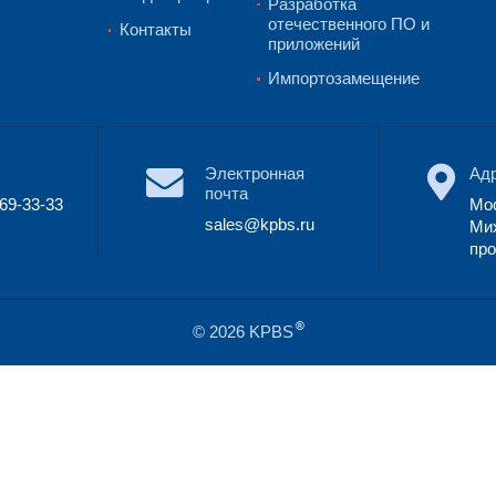
Мен
О KP
Напра
Партн
Заказ
Медиа