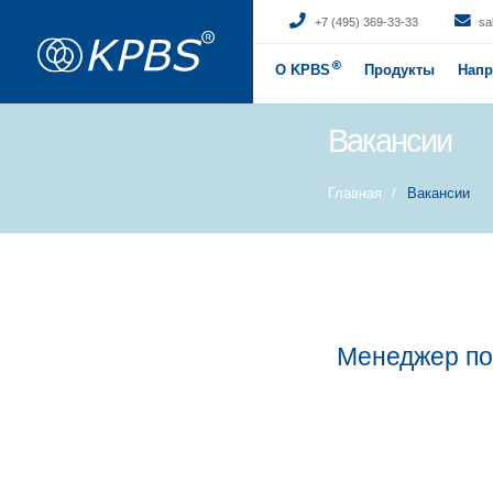
+7
О KPBS