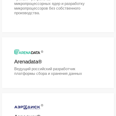
®
YADRO®
Инженерная российская
технологическая компания,
объединяющая направления разра
и производства вычислительных
платформ, систем обработки и
хранения данных,
телекоммуникационного и сетевого
оборудования, персональных и
«умных» устройств,