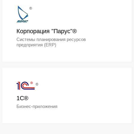
®
Базальт СПО®
«Базальт СПО» — разработчик
операционных систем «Альт» для
госсектора, бизнеса, образования 
частных пользователей. Компания
создает свободное программное
обеспечение для ИТ-инфраструкту
любого масштаба и сложности и
технологический комплекс «Альт
Платформа» для сборки и выпуска
программного обеспечения