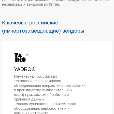
До начала 2022 года, значительную част
реализовывала с участием таких стратег
®
®
как IBM
и Nutanix
.
В новых экономических условиях компан
достаточно быстро и эффективно провес
своем портфеле решений вендоров, поки
ИТ-рынок, отечественными, а также прод
независимых вендоров из Китая.
Ключевые российские
(импортозамещающие) венд