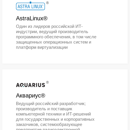
АЭРОДИСК Open vAIR®.
®
СКАЛА-Р®
Программно-определяемый
инфраструктурный комплекс СКА
– готовое решение для создания
горизонтально масштабируемой и
отказоустойчивой среды виртуали
на платформе типовых серверных 