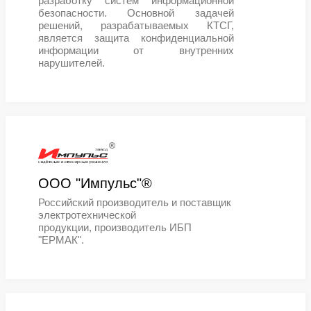
ORION soft®
Российская ИТ-компания, разработ
инфраструктурного программного
обеспечения для корпоративного
бизнеса. В экосистему продуктов O
soft® входят: защищенная среда
виртуализации zVirt®, платформа
контейнеризации Nova Container
Platform®, платформа для управле
виртуальной и облачной ИТ-
инфраструктурой Cloudlink®,
платформа виртуализации рабочи
столов и приложений Termit®, а та