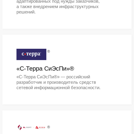
до того,к ак они причинят
неприемлемый ущерб бизнесу и ц
отраслям экономики. Positive
Technologies® — первая и единств
компания из сферы кибербезопасн
на Московской бирже (MOEX: POSI
®
Space (ДАКОМ М)®