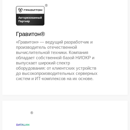
система управления секретами
StarVault®. Все продукты экосист
Orion soft® включены в реестр
Минцифры
®
HOSTVM®
Российская платформа виртуализ