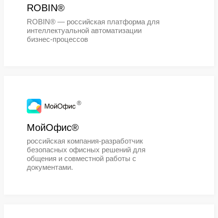
Space (ДАКОМ М)® - российская И
компания и центр НИОКР. Развива
собственную экосистему решений
инфраструктурного ПО: платформ
серверной виртуализации SpaceV
рабочих мест инфраструктура
виртуальных рабочих мест, управ
ИТ-инфраструктурой Space Cloud®
клиент подключения к рабочим ст
Space Client®