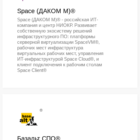
DAMASK®
«ДАМАСК ЦИФРОВАЯ
БЕЗОПАСНОСТЬ» — российская
компания-разработчик систем защ
информации, резидент «Сколково»
DAMASK® обеспечивает безопасн
обработку данных в транзакционн
аналитических системах. В основу
решения положен криптографическ
метод динамической подмены дан
®