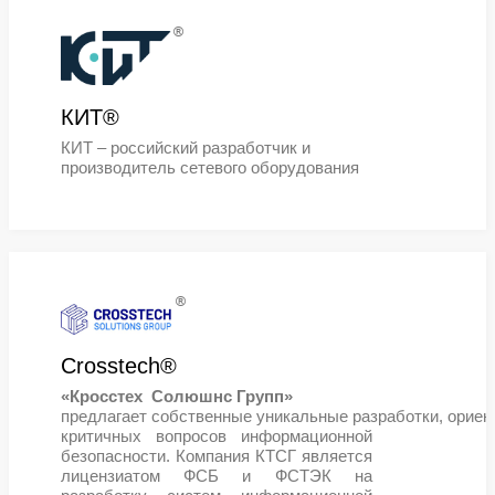
BASIS®
Один из ведущих российских
разработчиков программных проду
Уникальная интеграция экспертиз
известных разработчиков и появле
единого продуктового портфеля от
«ТИОНИКС», Digital Energy® и «Ск
Софтвер»
®