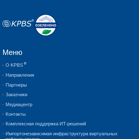
®
®
®