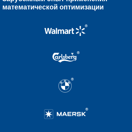
сценарный анализ
Возможность оперативного, тактическо
стратегического планирования бизнес
Перепланирование по событию
Автоматизированное принятие решени
*именно к ним сводится большинство ре
планирования и управления в экономике
Решение КПБС Универса
для решения задач опти