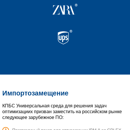
математической оптимиз
®
®
®