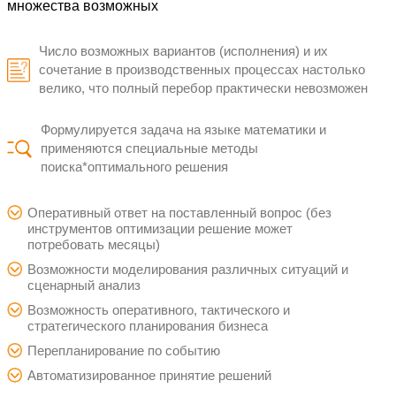
В какой последовательности разрабат
минимизации затрат
В какой последовательности собират
минимизации затрат
Как поменять логистические цепочки 
времени доставки
Как выработать энергию с минимальн
ресурсов
Математическая оптимиз
Оптимизация — это выбор наилучшего