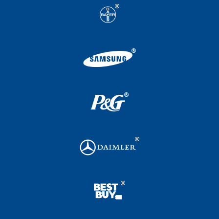
оно работает?
Шаги решения задачи
1
Формулирование задачи на языке ма
2
Сбор данных, необходимых для реш
3
Применение методов поиска оптимал
Зарубежный опыт приме