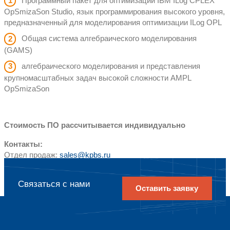
®
®
®